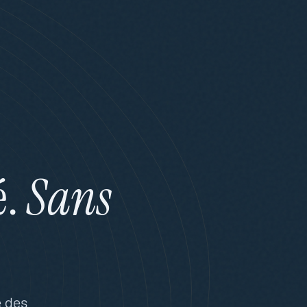
é.
Sans
e des