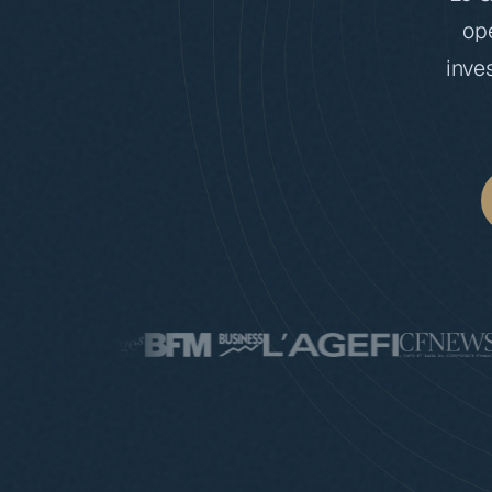
opé
inve