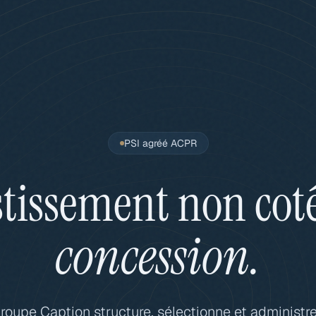
PSI agréé ACPR
stissement non cot
concession.
roupe Caption structure, sélectionne et administr