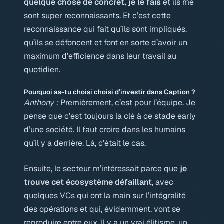
quelque chose de concret, je le fais
et ils me
sont super reconnaissants. Et c’est cette
reconnaissance qui fait qu’ils sont impliqués,
qu’ils se défoncent et font en sorte d’avoir un
maximum d’efficience dans leur travail au
quotidien.
Pourquoi as-tu choisi choisi d’investir dans Caption ?
Anthony :
Premièrement, c’est pour l’équipe. Je
pense que c’est toujours la clé à ce stade early
d’une société. Il faut croire dans les humains
qu’il y a derrière. Là, c’était le cas.
Ensuite, le secteur m’intéressait parce que
je
trouve cet écosystème défaillant
, avec
quelques VCs qui ont la main sur l’intégralité
des opérations et qui, évidemment, vont se
reproduire entre eux. Il y a un vrai élitisme, un