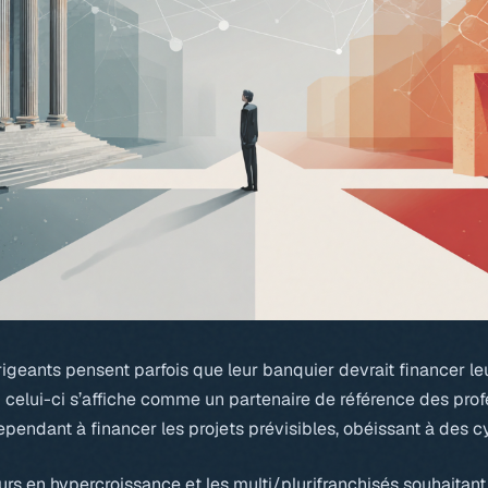
irigeants pensent parfois que leur banquier devrait financer leu
 celui-ci s’affiche comme un partenaire de référence des prof
ependant à financer les projets prévisibles, obéissant à des cy
seurs en hypercroissance et les multi/plurifranchisés souhaitant