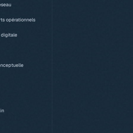
éseau
ts opérationnels
digitale
nceptuelle
in