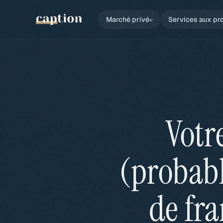
Marché privé
Services aux pr
Votr
(probab
de fr