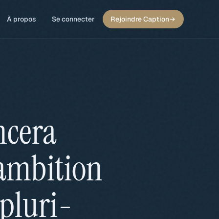
À propos
Se connecter
Rejoindre Caption
ncera
ambition
pluri-